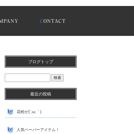
日記|巧栄有限会社
ブログトップ
最近の投稿
花粉が(´;ω;｀)
人気ペーパーアイテム！