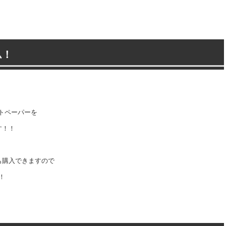
ム！
ットペーパーを
す！！
も購入できますので
！