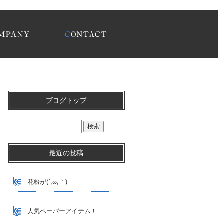
2020 4月|巧栄有限会社
ブログトップ
最近の投稿
花粉が(´;ω;｀)
人気ペーパーアイテム！