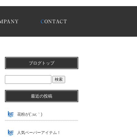
2019 2月|巧栄有限会社
ブログトップ
最近の投稿
花粉が(´;ω;｀)
人気ペーパーアイテム！